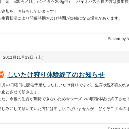
料 金 500円／1組（シイタケ200g付）、バイオパス会員の方は参加費3
ご参加を、お待ちしていま～す！
※生育状況により開催時期および時間が短縮になる場合があります。
Posted by
2011月11月19日（土）
しいたけ狩り体験終了のお知らせ
11月の日曜日に開催予定だったしいたけ狩りですが、生育状況不良のた
中止とさせて頂きます。
また、今後の生育が期待できないため今シーズンの収穫体験は終了させ
楽しみにして頂いていた方には申し訳ございませんが、どうぞご了承の