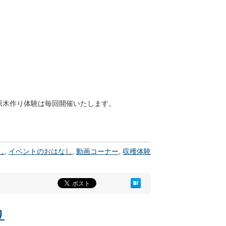
原木作り体験は毎回開催いたします。
し
,
イベントのおはなし
,
動画コーナー
,
収穫体験
り