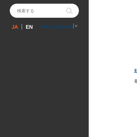
Select Language
▼
EN
JA