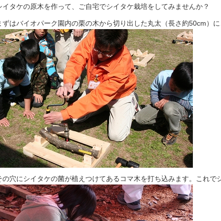
シイタケの原木を作って、ご自宅でシイタケ栽培をしてみませんか？
まずはバイオパーク園内の栗の木から切り出した丸太（長さ約50cm）
その穴にシイタケの菌が植えつけてあるコマ木を打ち込みます。これで