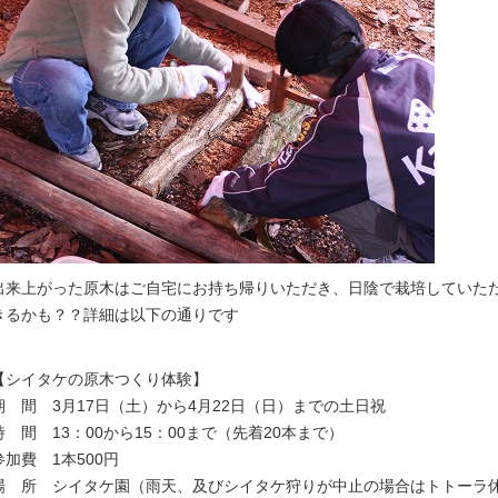
出来上がった原木はご自宅にお持ち帰りいただき、日陰で栽培していた
きるかも？？詳細は以下の通りです
【シイタケの原木つくり体験】
期 間 3月17日（土）から4月22日（日）までの土日祝
時 間 13：00から15：00まで（先着20本まで）
参加費 1本500円
場 所 シイタケ園（雨天、及びシイタケ狩りが中止の場合はトトーラ