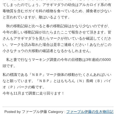
てしまったのでしょう。アサギマダラの幼虫はアルカロイド系の有
毒物質を含むガガイモ科の植物を食べているため、捕食者が少ない
と言われていますが、敵はいるようです。
秋の移動記録と比べると春の移動記録はかなり少ないのですが、
今年の新しい移動記録が出たらまたここで報告させて頂きます。皆
さんもアサギマダラを見たらマークが付いているか確認してくださ
い。マークを読み取れた場合は是非ご連絡ください！あなたがこの
小さなチョウの大移動の確認者となるかもしれません。
私と妻で行なうマーキング調査の今年の目標数は3年連続の5000
頭です。
私の標識である『ＮＢＰ』マーク個体の移動がたくさんあればいい
なと願っています。『ＮＢＰ』とはもちろん（Ｎ）長崎（Ｂ）バイ
オ（Ｐ）パークの略です。
今年も11月まで調査に走り回ります！
Posted by ファーブル伊藤 Category :
ファーブル伊藤の生き物日記