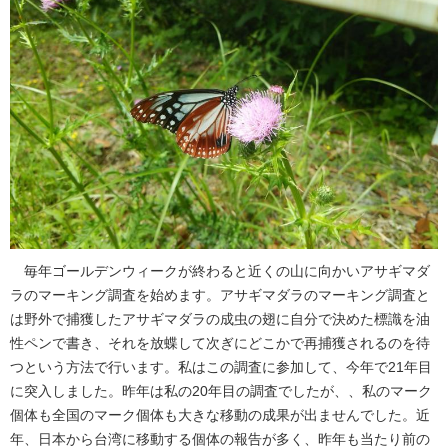
毎年ゴールデンウィークが終わると近くの山に向かいアサギマダ
ラのマーキング調査を始めます。アサギマダラのマーキング調査と
は野外で捕獲したアサギマダラの成虫の翅に自分で決めた標識を油
性ペンで書き、それを放蝶して次ぎにどこかで再捕獲されるのを待
つという方法で行います。私はこの調査に参加して、今年で21年目
に突入しました。昨年は私の20年目の調査でしたが、、私のマーク
個体も全国のマーク個体も大きな移動の成果が出ませんでした。近
年、日本から台湾に移動する個体の報告が多く、昨年も当たり前の