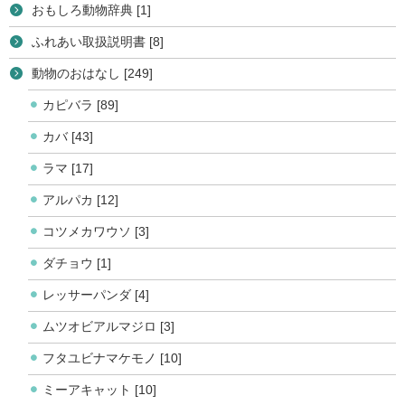
おもしろ動物辞典 [1]
ふれあい取扱説明書 [8]
動物のおはなし [249]
カピバラ [89]
カバ [43]
ラマ [17]
アルパカ [12]
コツメカワウソ [3]
ダチョウ [1]
レッサーパンダ [4]
ムツオビアルマジロ [3]
フタユビナマケモノ [10]
ミーアキャット [10]