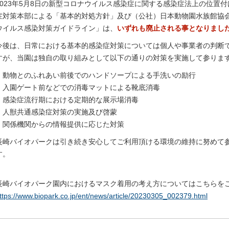
2023年5月8日の新型コロナウイルス感染症に関する感染症法上の位置
症対策本部による「基本的対処方針」及び（公社）日本動物園水族館協
ウイルス感染対策ガイドライン」は、
いずれも廃止される事となりまし
今後は、日常における基本的感染症対策については個人や事業者の判断
すが、当園は独自の取り組みとして以下の通りの対策を実施して参りま
・動物とのふれあい前後でのハンドソープによる手洗いの励行
・入園ゲート前などでの消毒マットによる靴底消毒
・感染症流行期における定期的な展示場消毒
・人獣共通感染症対策の実施及び啓蒙
・関係機関からの情報提供に応じた対策
長崎バイオパークは引き続き安心してご利用頂ける環境の維持に努めて
す。
長崎バイオパーク園内におけるマスク着用の考え方についてはこちらを
ttps://www.biopark.co.jp/ent/news/article/20230305_002379.html