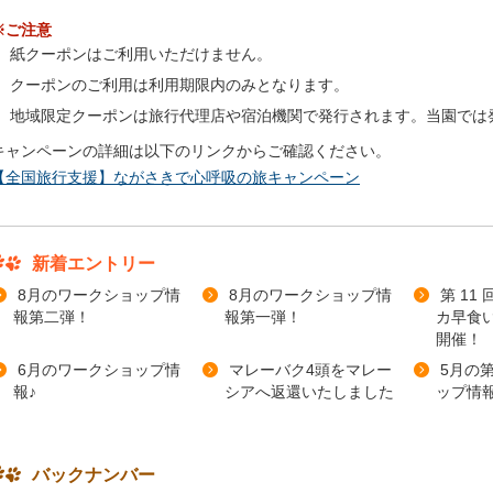
※ご注意
紙クーポンはご利用いただけません。
クーポンのご利用は利用期限内のみとなります。
地域限定クーポンは旅行代理店や宿泊機関で発行されます。当園では
キャンペーンの詳細は以下のリンクからご確認ください。
【全国旅行支援】ながさきで心呼吸の旅キャンペーン
新着エントリー
8月のワークショップ情
8月のワークショップ情
第 11
報第二弾！
報第一弾！
カ早食い
開催！
6月のワークショップ情
マレーバク4頭をマレー
5月の
報♪
シアへ返還いたしました
ップ情報
バックナンバー