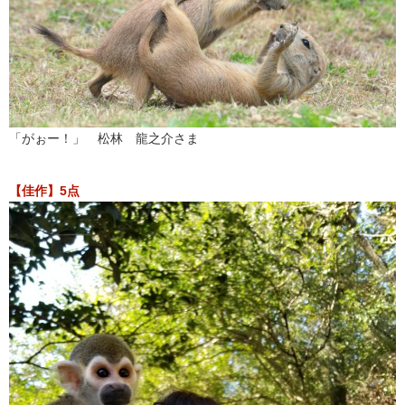
「がぉー！」 松林 龍之介さま
【佳作】5点