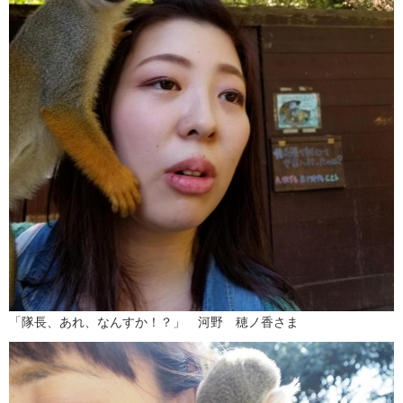
「隊長、あれ、なんすか！？」 河野 穂ノ香さま