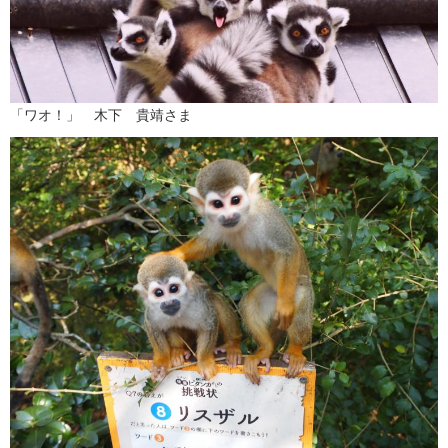
「ワオ！」 木下 貴靖さま