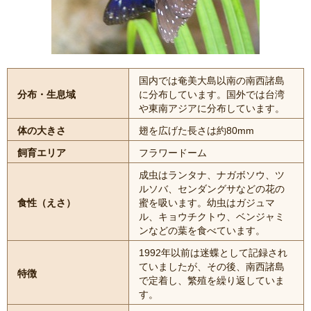
国内では奄美大島以南の南西諸島
分布・生息域
に分布しています。国外では台湾
や東南アジアに分布しています。
体の大きさ
翅を広げた長さは約80mm
飼育エリア
フラワードーム
成虫はランタナ、ナガボソウ、ツ
ルソバ、センダングサなどの花の
食性（えさ）
蜜を吸います。幼虫はガジュマ
ル、キョウチクトウ、ベンジャミ
ンなどの葉を食べています。
1992年以前は迷蝶として記録され
ていましたが、その後、南西諸島
特徴
で定着し、繁殖を繰り返していま
す。