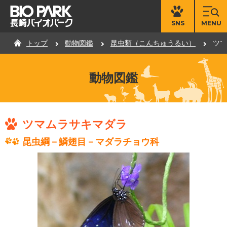
MENU
SNS
トップ
動物図鑑
昆虫類（こんちゅうるい）
ツマ
動物図鑑
ツマムラサキマダラ
昆虫綱－鱗翅目－マダラチョウ科