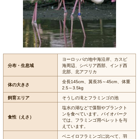
ヨーロッパの地中海沿岸、カスピ
分布・生息域
海周辺、シベリア西部、インド西
北部、北アフリカ
全長145cm、翼長35～45cm、体重
体の大きさ
2.5～3.5kg
飼育エリア
そうしの滝とフラミンゴの池
塩水の湖などで藻類やプランクト
ンを食べています。バイオパーク
食性（えさ）
では、フラミンゴ用ペレットを与
えています。
ベニイロフラミンゴに比べて、羽