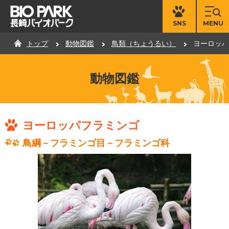
MENU
SNS
トップ
動物図鑑
鳥類（ちょうるい）
ヨーロッパ
動物図鑑
ヨーロッパフラミンゴ
鳥綱－フラミンゴ目－フラミンゴ科