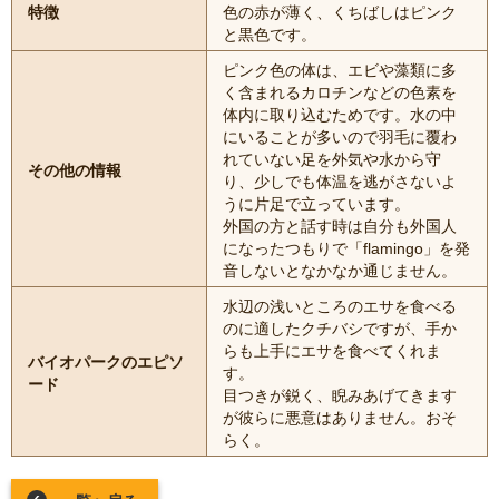
特徴
色の赤が薄く、くちばしはピンク
と黒色です。
ピンク色の体は、エビや藻類に多
く含まれるカロチンなどの色素を
体内に取り込むためです。水の中
にいることが多いので羽毛に覆わ
れていない足を外気や水から守
その他の情報
り、少しでも体温を逃がさないよ
うに片足で立っています。
外国の方と話す時は自分も外国人
になったつもりで「flamingo」を発
音しないとなかなか通じません。
水辺の浅いところのエサを食べる
のに適したクチバシですが、手か
らも上手にエサを食べてくれま
バイオパークのエピソ
す。
ード
目つきが鋭く、睨みあげてきます
が彼らに悪意はありません。おそ
らく。