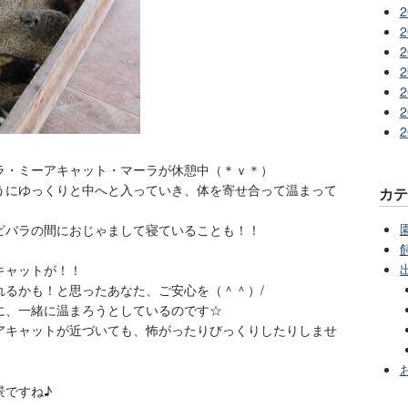
2
2
2
2
2
2
2
ラ・ミーアキャット・マーラが休憩中（＊ｖ＊）
うにゆっくりと中へと入っていき、体を寄せ合って温まって
カ
ピバラの間におじゃまして寝ていることも！！
キャットが！！
れるかも！と思ったあなた、ご安心を（＾＾）/
に、一緒に温まろうとしているのです☆
アキャットが近づいても、怖がったりびっくりしたりしませ
景ですね♪