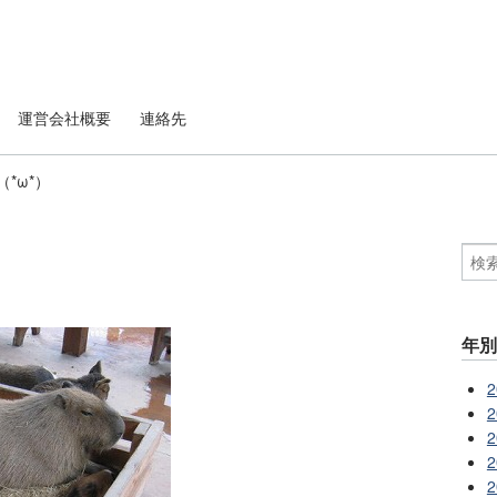
運営会社概要
連絡先
*ω*）
）
年
2
2
2
2
2